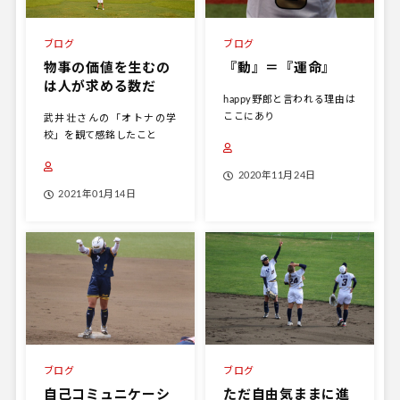
ブログ
ブログ
物事の価値を生むの
『動』＝『運命』
は人が求める数だ
happy野郎と言われる理由は
ここにあり
武井壮さんの「オトナの学
校」を観て感銘したこと
2020年11月24日
2021年01月14日
ブログ
ブログ
自己コミュニケーシ
ただ自由気ままに進