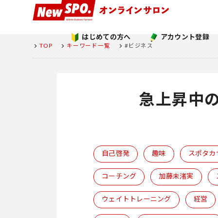
はじめての方へ
アカウント登録
TOP
キーワード一覧
#ビジネス
急上昇中
自己啓発
趣味
スポタカ
コーチング
加藤未渚実
ウェイトトレーニング
経営