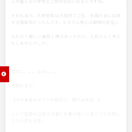
ルが盛んな小学校と二校が合同になるんですね。
それもあり、入学前年は大阪府で二位、全国大会に出場
する強豪校だったんです。もちろん熱心な顧問の先生に
もれなく厳しい練習と噂はあったので、入部なんて考え
もしませんでした。
なのに。。。なのに。。
前へ
今回もまた、
【その身長はダイヤの原石だ。磨けば光る。】
という監督の口説き言葉と先輩が誘いに来てくれる嬉し
さで入部を決意。