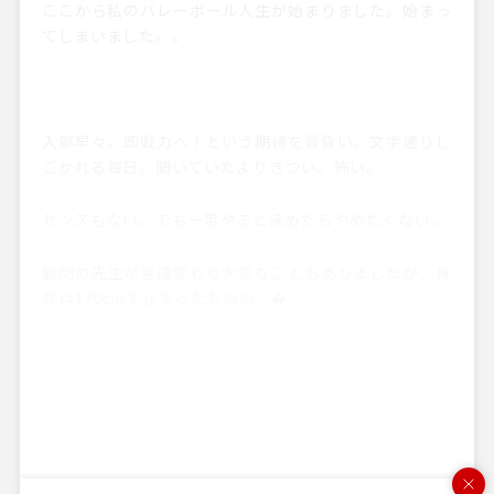
ここから私のバレーボール人生が始まりました。始まっ
てしまいました。。
入部早々、即戦力へ！という期待を背負い。文字通りし
ごかれる毎日。聞いていたよりきつい。怖い。
センスもない。でも一度やると決めたらやめたくない。
顧問の先生が急遽変わり大変なこともありましたが、身
長は170cmで止まったものの、�