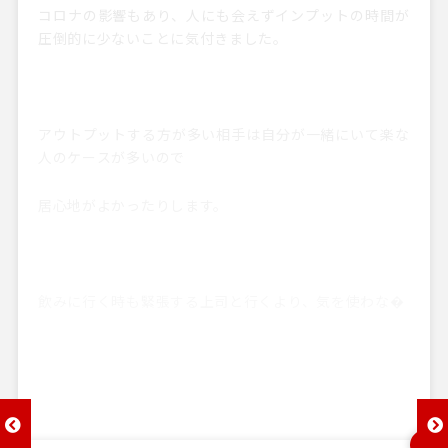
コロナの影響もあり、人にも会えずインプットの時間が
圧倒的に少ないことに気付きました。
アウトプットする方が多い相手は自分が一緒にいて楽な
人のケースが多いので
居心地がよかったりします。
飲みに行く時も緊張する上司と行くより、気を使わな�
前へ
次へ